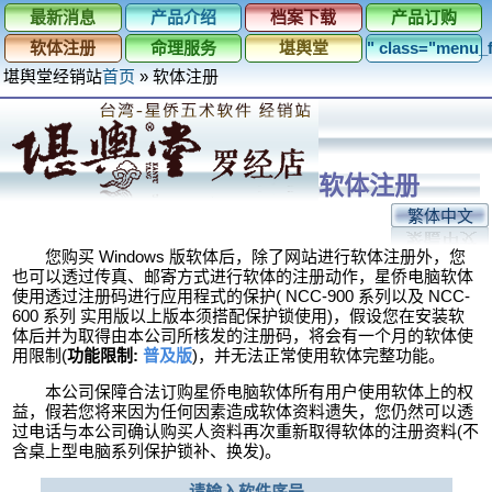
最新消息
产品介绍
档案下载
产品订购
软体注册
命理服务
堪舆堂
" class="menu
堪舆堂经销站
首页
»
软体注册
软体注册
繁体中文
您购买 Windows 版软体后，除了网站进行软体注册外，您
也可以透过传真、邮寄方式进行软体的注册动作，星侨电脑软体
使用透过注册码进行应用程式的保护( NCC-900 系列以及 NCC-
600 系列 实用版以上版本须搭配保护锁使用)，假设您在安装软
体后并为取得由本公司所核发的注册码，将会有一个月的软体使
用限制(
功能限制:
普及版
)，并无法正常使用软体完整功能。
本公司保障合法订购星侨电脑软体所有用户使用软体上的权
益，假若您将来因为任何因素造成软体资料遗失，您仍然可以透
过电话与本公司确认购买人资料再次重新取得软体的注册资料(不
含桌上型电脑系列保护锁补、换发)。
请输入软件序号