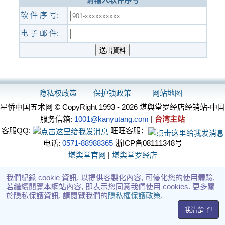
软 件 序 号:
电 子 邮 件:
隐私权政策
保护锁政策
网站地图
星侨中国五术网 © CopyRight 1993 - 2026 堪舆堂罗经店经销站-中国
服务信箱:
1001@kanyutang.com
|
台湾主站
客服QQ:
旺旺客服：
电话:
0571-88988365
浙ICP备08111348号
堪舆堂官网
|
堪舆堂罗经店
我們紀錄 cookie 資訊, 以提供客製化內容, 可優化您的使用體驗,
若繼續閱覽本網站內容, 即表示您同意我們使用 cookies. 更多關
於隱私保護資訊, 請閱覽我們的
隱私權保護政策
.
我清楚了!