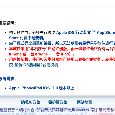
重要说明：
购买软件前，必须先行透过
Apple iOS 行动装置 至
App Store
Store
付费下载安装。
由于程式码全部重新编撰，所以无法以现有星侨易学软件进行
本软件采用
“本机序号”
启动注册版，而一套软件
最终保有两台
iPhone 或一台 iPhone + 一台 iPad）。
用户换新机，使用权及生日资料可使用云端备份的功能，转移
星侨iOS启动第2台或换机
系统需求：
Apple iPhone/iPad iOS 11.0 版本以上
隐私权政策
保护锁政策
网站地图
Right 1993 - 2026 堪舆堂罗经店经销站-中国服务信箱:
1001@kan
 若繼續閱覽本網站內容, 即表示您同意我們使用 cookies. 更多關於隱
旺旺客服：
电话:
0571-8898836