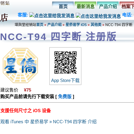
首页
最新消息
产品介绍
档案
客服:
电话:
堪舆堂经销站
首页
»
产品介绍
»
星侨易学 iOS
»
其他类
»
NCC-T94 四字断
NCC-T94 四字断 注册版
App Store下载
建议售价
¥75
购买产品前请先行下载安装 [
免费版
]
支援任何尺寸之 iOS 设备
观看 iTunes 中 星侨易学 » NCC-T94 四字断 介绍