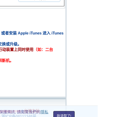
或者安装
Apple iTunes
进入
iTunes
交换或升级。
行动装置上同时使用
（如：二台
到新机。
yutang.com
|
台湾主站
私保護資訊, 請閱覽我們的
隱私
5
浙ICP备08111348号
我清楚了!