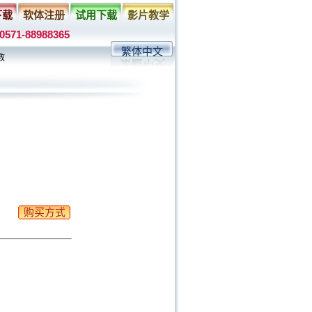
下载
软体注册
试用下载
影片教学
0571-88988365
繁体中文
数
购买方式