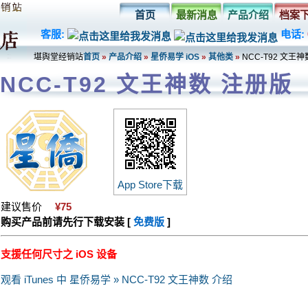
首页
最新消息
产品介绍
档案
客服:
电话:
堪舆堂经销站
首页
»
产品介绍
»
星侨易学 iOS
»
其他类
»
NCC-T92 文王神
NCC-T92 文王神数 注册版
App Store下载
建议售价
¥75
购买产品前请先行下载安装 [
免费版
]
支援任何尺寸之 iOS 设备
观看 iTunes 中 星侨易学 » NCC-T92 文王神数 介绍