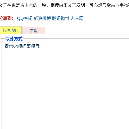
文王神数是占卜术的一种，相传由周文王发明，可心想与欲占卜事物
分享到：
QQ空间
新浪微博
腾讯微博
人人网
软件功能
下载
取卦方式
提供64项问事项目。