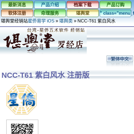
最新消息
产品介绍
档案下载
产品订购
软体注册
命理服务
堪舆堂
" class="menu
堪舆堂经销站
星侨易学 iOS
»
堪舆类
»
NCC-T61 紫白风水
繁体中文
NCC-T61 紫白风水 注册版