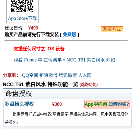
App Store下载
建议售价
¥495
购买方式
购买产品前请先行下载安装 [
免费版
]
支援任何尺寸之 iOS 设备
观看 iTunes 中 星侨易学 » NCC-T61 紫白风水 介绍
分享到：
QQ空间
新浪微博
腾讯微博
人人网
NCC-T61 紫白风水 特殊功能一览
(选购功能)
命盘授权
罗盘抬头授权
¥380
App中内购
如何购买?
提供罗盘样式当中修改‘星侨易学’等相关信息内容，风水类品项须分
套购买。...