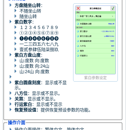
方盘随坐山转
：
不随坐山转
随坐山转
紫白数字
：
１２３４５６７８９
➀➁➂➃➄➅➆➇➈
❶❷❸❹❺❻❼❽❾
一二三四五六七八九
壹贰参肆伍陆柒捌玖
紫白方盘山度
：
山:度数 向:度数
山:度数 向:24山
山:24山 向:度数
紫白参数设定
紫白圆盘刻度
：显示或不显
示。
八方位
：显示或不显示。
关煞
：显示或不显示。
行运紫白
：显示或不显示
恢复预设值：
提供恢复预设参数的功能。
操作介面
操作介面提供：繁体中文、简体中文。