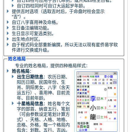
自订四柱可应用于古代命例，或只知四柱生日者。
自订四柱同时可自订大运起岁年龄。
提供吉时选项（选取吉时后，于命盘时柱会显示
“吉”）。
自订八字喜用神及命格。
生日备注编辑功能。
生日显示可复选类别。
出生地点时区。
由于程式码全部重新编撰，所以无法以现有星侨易学软
件进行交换或升级。
姓名格局
专业的姓名格局，提供四种格局样式：
姓名格局
：
出生日期信息
：农历日期、
阳历日期、民国年份、生
肖、阴阳男女、八字（含天
运五行）、喜用神、目前流
年、目前年龄。
十星格局信息
：姓名每个文
字的部首、纳音五行、笔划
（可由参数设定笔划计算方
式）、天格、人格、地格、
总格、外格，每一个格局内
包含：划数、五行、吉凶。