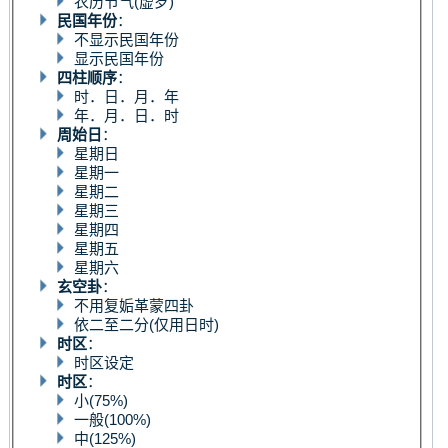
农历节气(虚岁)
民国年份
：
不显示民国年份
显示民国年份
四柱顺序
：
时．日．月．年
年．月．日．时
周始日
：
星期日
星期一
星期二
星期三
星期四
星期五
星期六
玄空卦
：
不用复姤革蒙四卦
依二至二分(仅用日时)
时区
：
时区设定
时区
：
小(75%)
一般(100%)
中(125%)