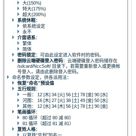
大(150%)
特大(175%)
超大(200%)
系统休眠
：
依系统设定
永不
介面语系
：
繁体
简体
密码锁定
：可由此设定进入软件时的密码。
删除云端硬碟登入密码
：云端硬碟登入密码储存在
/sdcard/NccSoft/ 目录下，若需要重新登入或更换帐
号登入，请由此删除登入密码。
命名参数设定，供各派用法：
恢复“命名”预设值
五行规则
：
一般： 12 [木] 34 [火] 56 [土] 78 [金] 90 [水]
河图： 16 [木] 27 [火] 38 [土] 49 [金] 50 [水]
其他： 12 [水] 34 [木] 56 [火] 78 [土] 90 [金]
笔画循环
：
80 循环（超过 80 减 80）
81 循环（超过 81 减 81）
复姓人格
：
以复姓“总划”加名一