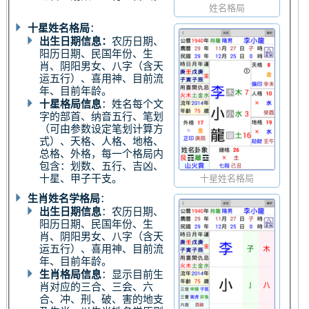
姓名格局
十星姓名格局
：
出生日期信息：
农历日期、
阳历日期、民国年份、生
肖、阴阳男女、八字（含天
运五行）、喜用神、目前流
年、目前年龄。
十星格局信息
：姓名每个文
字的部首、纳音五行、笔划
（可由参数设定笔划计算方
式）、天格、人格、地格、
总格、外格，每一个格局内
包含：划数、五行、吉凶、
十星、甲子干支。
十星姓名格局
生肖姓名学格局
：
出生日期信息
：农历日期、
阳历日期、民国年份、生
肖、阴阳男女、八字（含天
运五行）、喜用神、目前流
年、目前年龄。
生肖格局信息
：显示目前生
肖对应的三合、三会、六
合、冲、刑、破、害的地支