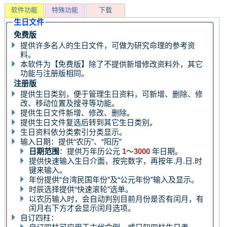
软件功能
特殊功能
下载
生日文件
免费版
提供许多名人的生日文件，可做为研究命理的参考资
料。
本软件为【免费版】除了不提供新增修改资料外，其它
功能与注册版相同。
注册版
提供生日类别，便于管理生日资料，可新增、删除、修
改、移动位置及搜寻等功能。
提供生日文件新增、修改、删除。
提供生日文件复选后转到其它生日类别。
生日资料依分类索引分类显示。
输入日期：提供“农历”、“阳历”
日期范围
：提供万年历公元
1
～
3000
年日期。
提供快速输入生日介面，按完数字，再按年.月.日.时
键来输入。
年份提供“台湾民国年份”及“公元年份”输入及显示。
时辰选择提供“快速滚轮”选单。
以农历输入时，会自动判别目前月份是否有闰月，有
闰月右下方才会显示闰月选项。
自订四柱：