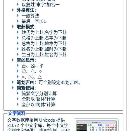
以复姓“末字”加名一
外格算法
：
一般算法
最后一字加1
取卦模式
：
姓氏为上卦,名字为下卦
总格为上卦,名字为下卦
总格为上卦,地格为下卦
姓名为上卦,加时为下卦
生日为上卦,姓名为下卦
吉凶显示
：
吉、凶、平
◎、△、○
○、╳、△
笔划吉凶
：可个别设定81划吉凶。
简繁使用
：
简繁文字分别计算
全部以“繁体”计算
全部以“简体”计算
文字资料
文字数据库采用 Unicode 提供
21072 个中文字库，每个中文字
资料内容提供： 康熙笔划、现代