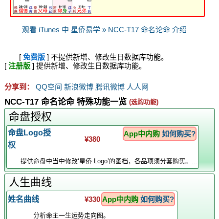
观看 iTunes 中 星侨易学 » NCC-T17 命名论命 介绍
[
免费版
] 不提供新增、修改生日数据库功能。
[
注册版
] 提供新增、修改生日数据库功能。
分享到：
QQ空间
新浪微博
腾讯微博
人人网
NCC-T17 命名论命 特殊功能一览
(选购功能)
命盘授权
命盘Logo授
App中内购
如何购买?
¥380
权
提供命盘中当中修改‘星侨 Logo’的图档，各品项须分套购买。...
人生曲线
姓名曲线
¥330
App中内购
如何购买?
分析命主一生运势走向图。