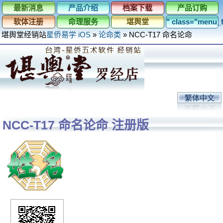
最新消息
产品介绍
档案下载
产品订购
软体注册
命理服务
堪舆堂
" class="menu
堪舆堂经销站
星侨易学 iOS
»
论命类
»
NCC-T17 命名论命
繁体中文
NCC-T17 命名论命 注册版