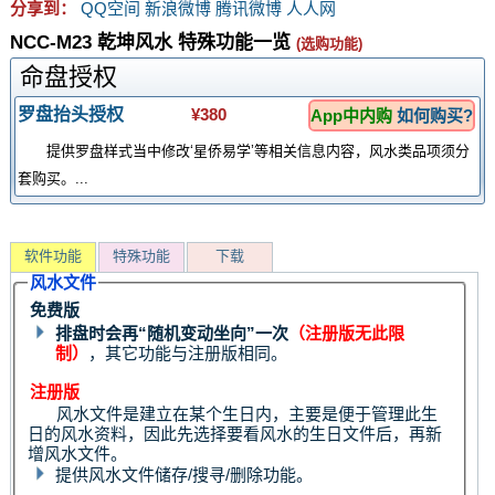
分享到：
QQ空间
新浪微博
腾讯微博
人人网
NCC-M23 乾坤风水 特殊功能一览
(选购功能)
命盘授权
罗盘抬头授权
¥380
App中内购
如何购买?
提供罗盘样式当中修改‘星侨易学’等相关信息内容，风水类品项须分
套购买。...
软件功能
特殊功能
下载
风水文件
免费版
排盘时会再“随机变动坐向”一次
（注册版无此限
制）
，其它功能与注册版相同。
注册版
风水文件是建立在某个生日内，主要是便于管理此生
日的风水资料，因此先选择要看风水的生日文件后，再新
增风水文件。
提供风水文件储存/搜寻/删除功能。