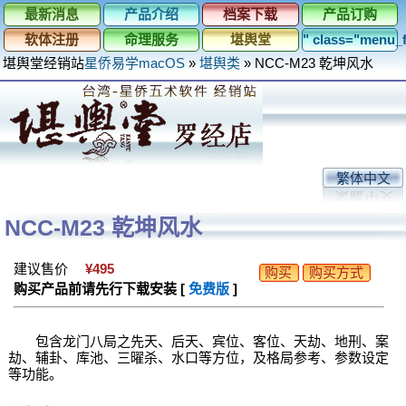
最新消息
产品介绍
档案下载
产品订购
软体注册
命理服务
堪舆堂
" class="menu
堪舆堂经销站
星侨易学macOS
»
堪舆类
»
NCC-M23 乾坤风水
繁体中文
NCC-M23 乾坤风水
建议售价
¥495
购买
购买方式
购买产品前请先行下载安装 [
免费版
]
包含龙门八局之先天、后天、宾位、客位、天劫、地刑、案
劫、辅卦、库池、三曜杀、水口等方位，及格局参考、参数设定
等功能。