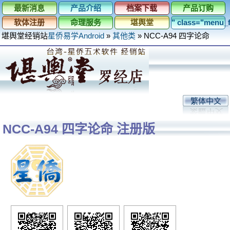
最新消息
产品介绍
档案下载
产品订购
软体注册
命理服务
堪舆堂
" class="menu
堪舆堂经销站
星侨易学Android
»
其他类
»
NCC-A94 四字论命
繁体中文
NCC-A94 四字论命 注册版