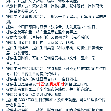
划
），并提供文字新增、编辑、修改等功能。
笔划计算方式：繁体康熙、简体康熙、繁体现代、简体现代
（由系统参数设定）。
提供文字计算总划功能，可输入一个字串后，计算该字串的总
划。
提供一个画面可同时显示２张命盘，需先复选２个生日。
提供全荧幕命盘，将命盘显示在整个荧幕上。
提供命盘列印（直接列印）及预视功能（先看后印）。
提供使用者自订喜用神、大运起岁、命格。
提供生日建档、提供生日类别（树状结构）可将生日资料分
层、分类管理。
提供生日附件，可加入任何档案格式（文件、图片、影
音…）。
提供生日资料列印功能、搜寻功能（可不分栏位或指定栏位搜
寻、找近日内生日的客户资料）。
提供吉时输入（时柱显示吉时）、自订四柱。
提供生日是否要以‘
时区
’及‘
真太阳时
’调整出生时间。
提供东南亚国家二千多个城市经纬度，并可扩充编辑。
提供台湾及香港夏令时间提示功能。
提供与 A00 / T00 生日资料汇入及汇出功能，可以管理多个同
步名称生日。
软件密码保护，自动线上版本更新，更换软件外观风格介面。