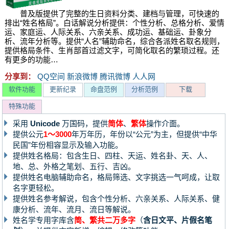
普及版提供了完整的生日资料分类、建档与管理，可快速的
排出“姓名格局”。白话解说分析提供：个性分析、总格分析、爱情
运、家庭运、人际关系、六亲关系、成功运、基础运、卦象分
析、流年分析等。提供“人名”辅助命名，综合各派姓名取名规则，
提供格局条件、生肖部首过滤文字，可简化取名的繁琐过程。还
有更多的功能…
分享到：
QQ空间
新浪微博
腾讯微博
人人网
软件功能
更新纪录
命盘范例
分析范例
下载
特殊功能
采用
Unicode
万国码，提供
简体
、
繁体
操作介面。
提供公元
1～3000
年万年历，年份以“公元”为主，但提供“中华
民国”年份相容显示及输入功能。
提供姓名格局：包含生日、四柱、天运、姓名卦、天、人、
地、总、外格之笔划、五行、吉凶。
提供姓名电脑辅助命名，格局筛选、文字挑选一气呵成，让取
名字更轻松。
提供姓名参考解说，包含个性分析、六亲关系、人际关系、健
康分析、流年、流月、流日等解说。
姓名学专用字库含
简、繁共二万多字
（
含日文平、片假名笔