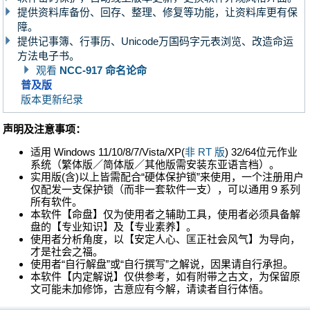
提供资料库备份、回存、整理、修复等功能，让资料库更有保
障。
提供记事簿、行事历、Unicode万国码字元表浏览、改造命运
方法电子书。
观看
NCC-917 命名论命
普及版
版本更新纪录
声明及注意事项：
适用 Windows 11/10/8/7/Vista/XP(
非 RT 版
) 32/64位元作业
系统（繁体版／简体版／其他版需安装东亚语言档）。
实用版(含)以上皆需配合“硬体保护锁”来使用，一个注册用户
仅配发一支保护锁（而非一套软件一支），可以通用９系列
所有软件。
本软件【命盘】仅为使用者之辅助工具，使用者必须具备解
盘的【专业知识】及【专业素养】。
使用者分析角度，以【安定人心、匡正社会风气】为导向，
才是社会之福。
使用者“自行解盘”或“自行撰写”之解说，因果请自行承担。
本软件【内定解说】仅供参考，如有附带之古文，为保留原
文可能未加修饰，古意应有今解，请读者自行体悟。