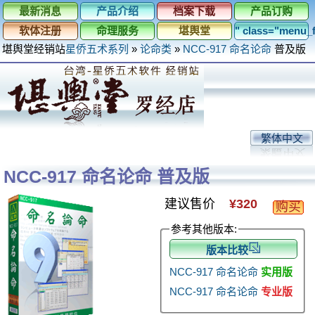
最新消息
产品介绍
档案下载
产品订购
软体注册
命理服务
堪舆堂
" class="menu
堪舆堂经销站
星侨五术系列
»
论命类
»
NCC-917 命名论命
普及版
繁体中文
NCC-917 命名论命 普及版
建议售价
¥320
购买
参考其他版本:
版本比较
NCC-917 命名论命
实用版
NCC-917 命名论命
专业版