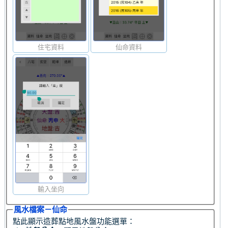
住宅資料
仙命資料
輸入坐向
風水檔案－仙命
點此顯示造葬點地風水盤功能選單：