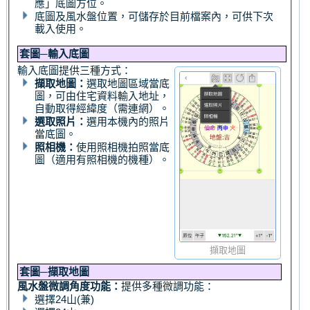
應」底圖方位。
底圖及風水盤位置，可儲存於目前檔案內，可供下次
載入使用。
套圖─輸入底圖
輸入底圖提供三種方式：
擷取地圖：
選取地圖區域當底
圖，可由住宅資料輸入地址，
自動取得經緯度（需連網）。
選取照片：
選用本機內的照片
當底圖。
照相機：
使用照相機拍照當底
圖（適用有照相機的機種）。
擷取地圖
套圖─擷取地圖
風水盤微調角度功能：
提供多種微調功能：
選擇24山(兼)