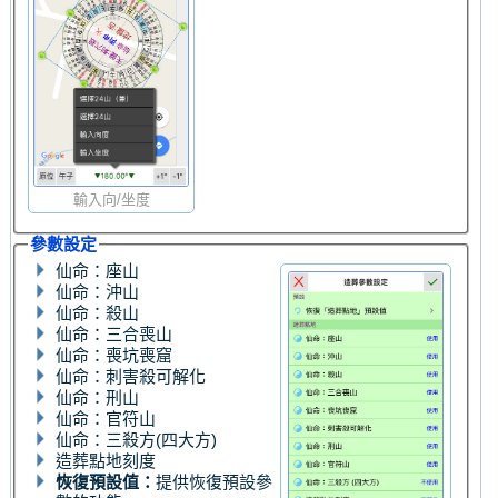
輸入向/坐度
參數設定
仙命：座山
仙命：沖山
仙命：殺山
仙命：三合喪山
仙命：喪坑喪窟
仙命：刺害殺可解化
仙命：刑山
仙命：官符山
仙命：三殺方(四大方)
造葬點地刻度
恢復預設值：
提供恢復預設參