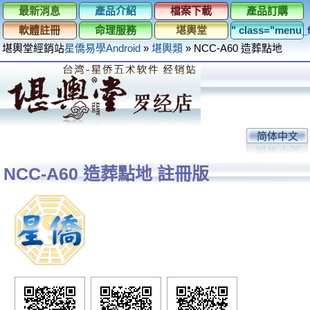
最新消息
產品介紹
檔案下載
產品訂購
軟體註冊
命理服務
堪輿堂
" class="menu
堪輿堂經銷站
星僑易學Android
»
堪輿類
»
NCC-A60 造葬點地
简体中文
NCC-A60 造葬點地 註冊版