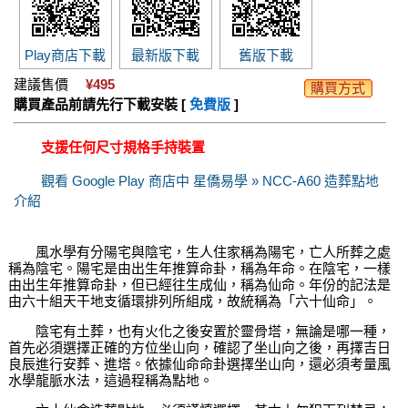
Play商店下載
最新版下載
舊版下載
建議售價
¥495
購買方式
購買產品前請先行下載安裝 [
免費版
]
支援任何尺寸規格手持裝置
觀看 Google Play 商店中 星僑易學 » NCC-A60 造葬點地
介紹
風水學有分陽宅與陰宅，生人住家稱為陽宅，亡人所葬之處
稱為陰宅。陽宅是由出生年推算命卦，稱為年命。在陰宅，一樣
由出生年推算命卦，但已經往生成仙，稱為仙命。年份的記法是
由六十組天干地支循環排列所組成，故統稱為「六十仙命」。
陰宅有土葬，也有火化之後安置於靈骨塔，無論是哪一種，
首先必須選擇正確的方位坐山向，確認了坐山向之後，再擇吉日
良辰進行安葬、進塔。依據仙命命卦選擇坐山向，還必須考量風
水學龍脈水法，這過程稱為點地。