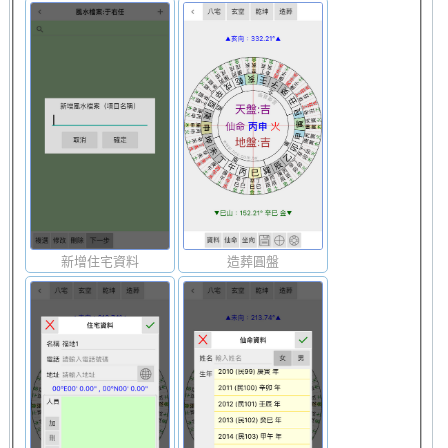
新增住宅資料
造葬圓盤