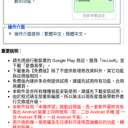
數的功能。
造葬參數設定
操作介面
操作介面提供：繁體中文、簡體中文。
重要說明：
請先透過行動裝置的 Google Play 商店，搜尋「nccsoft」並
下載「星僑易學」。
下載後為【免費版】除了不提供新增修改資料外，其它功能
與註冊版相同。
免費版內建許多命例提供試用，建議先試用所有功能，合用
再購買。
本軟件並非所有機種皆能安裝使用，建議先下載安裝試用。
由於程式碼全部重新編撰，所以無法以現有星僑易學軟件進
行交換或升級。
本軟件採用「本機序號」啟動註冊版，而一套軟件最終保有
兩台 Android 裝置上同時使用（如：二台 Android 手機 或 一
台 Android 手機 + 一台 Android 平板）。
用戶換新機，使用權及生日資料可使用雲端備份的功能，轉
移到新機。