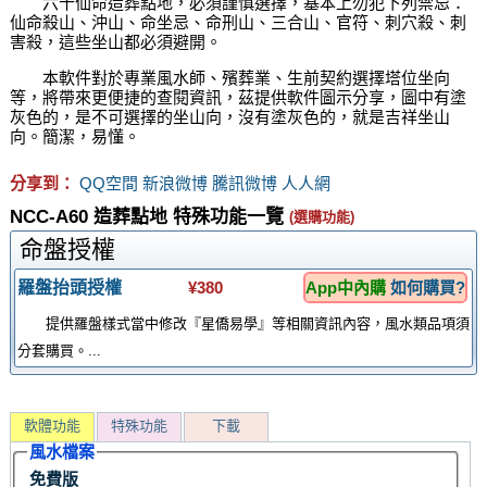
六十仙命造葬點地，必須謹慎選擇，基本上勿犯下列禁忌：
仙命殺山、沖山、命坐忌、命刑山、三合山、官符、刺穴殺、刺
害殺，這些坐山都必須避開。
本軟件對於專業風水師、殯葬業、生前契約選擇塔位坐向
等，將帶來更便捷的查閱資訊，茲提供軟件圖示分享，圖中有塗
灰色的，是不可選擇的坐山向，沒有塗灰色的，就是吉祥坐山
向。簡潔，易懂。
分享到：
QQ空間
新浪微博
騰訊微博
人人網
NCC-A60 造葬點地 特殊功能一覽
(選購功能)
命盤授權
羅盤抬頭授權
¥380
App中內購
如何購買?
提供羅盤樣式當中修改『星僑易學』等相關資訊內容，風水類品項須
分套購買。...
軟體功能
特殊功能
下載
風水檔案
免費版