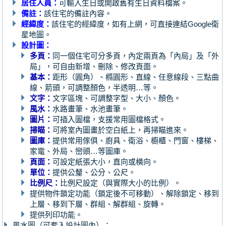
居住人員：
可輸入生日或開啟舊有生日資料檔案。
備註：
該住宅的備註內容。
經緯度：
該住宅的經緯度，如有上網，可直接連結Google衛
星地圖。
設計圖：
多頁：
同一個住宅可分多頁，內定兩頁為「內局」及「外
局」，可自由新增、刪除、修改頁面。
基本：
距形（圓角）、橢圓形、直線、任意線段、三點曲
線、箭頭，可調整顏色，半透明…等。
文字：
文字區塊、可調整字型、大小、顏色。
風水：
水路畫筆、水池畫筆。
圖片：
可插入圖檔，支援常用圖檔格式。
掃瞄：
可將室內圖畫於空白紙上，再掃瞄進來。
圖庫：
提供常用傢俱、廚具、衛浴、櫥櫃、門窗、樓梯、
家電、外局、巒頭…等圖庫。
頁面：
可設定紙張大小，直向或橫向。
單位：
提供公釐、公分、公尺。
比例尺：
比例尺設定（與實際大小的比例）。
提供物件鎖定功能（鎖定後不可移動）、解除鎖定、移到
上層、移到下層、群組、解群組、旋轉。
提供列印功能。
風水圖（可套入設計圖內）：