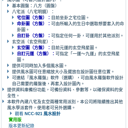
基本圓盤：八方（圓盤）
八宅派（八宅明鏡）：
宅位圖（方盤）：
目前坐卦之宅位圖。
命卦圖（方盤）：
可由所輸入的生日中選取想要套入的命
卦圖。
自訂卦（方盤）：
可指定任何一卦，可運用於其他派別。
玄空派（玄空飛星）：
玄空圖（方盤）：
目前元運的玄空飛星圖。
自訂元運（方盤）：
可指定「一運～九運」的玄空飛星
圖。
提供可同時加入多個風水圖。
提供風水圖可任意縮放大小及擺放在設計圖任意位置。
可連結『風水羅盤』軟件（選購），可由風水羅盤軟件設計
自己需要的羅盤後，再套入設計圖內。
提供資料庫備份功能，可備份資料、參數等，以確保資料的安
全性。
本軟件內建八宅及玄空兩種常用派別，本公司將陸續推出其他
風水學派套件，使用者可另外選購。
觀看
NCC-921 風水設計
實用版
版本更新紀錄