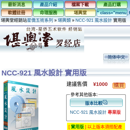
最新消息
產品介紹
檔案下載
產品訂購
軟體註冊
命理服務
堪輿堂
" class="menu
堪輿堂經銷站
星僑五術系列
»
堪輿類
»
NCC-921 風水設計
實用版
简体中文
NCC-921 風水設計 實用版
建議售價
¥1000
購買
參考其他版本:
版本比較
NCC-921 風水設計
專業版
[
實用版
] 以上版本須搭配產