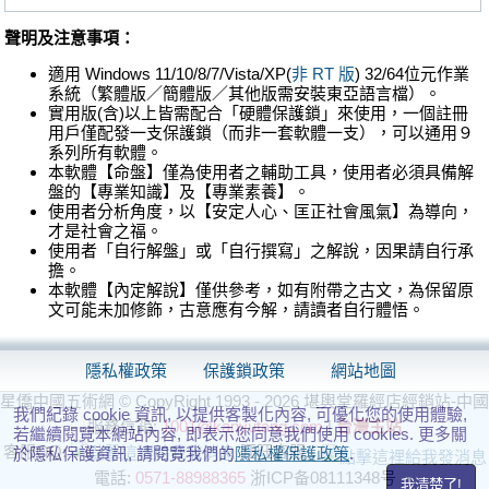
聲明及注意事項：
適用 Windows 11/10/8/7/Vista/XP(
非 RT 版
) 32/64位元作業
系統（繁體版／簡體版／其他版需安裝東亞語言檔）。
實用版(含)以上皆需配合「硬體保護鎖」來使用，一個註冊
用戶僅配發一支保護鎖（而非一套軟體一支），可以通用９
系列所有軟體。
本軟體【命盤】僅為使用者之輔助工具，使用者必須具備解
盤的【專業知識】及【專業素養】。
使用者分析角度，以【安定人心、匡正社會風氣】為導向，
才是社會之福。
使用者「自行解盤」或「自行撰寫」之解說，因果請自行承
擔。
本軟體【內定解說】僅供參考，如有附帶之古文，為保留原
文可能未加修飾，古意應有今解，請讀者自行體悟。
隱私權政策
保護鎖政策
網站地圖
星僑中國五術網 © CopyRight 1993 - 2026 堪輿堂羅經店經銷站-中國
我們紀錄 cookie 資訊, 以提供客製化內容, 可優化您的使用體驗,
服務信箱:
1001@kanyutang.com
|
台灣主站
若繼續閱覽本網站內容, 即表示您同意我們使用 cookies. 更多關
客服QQ:
旺旺客服：
於隱私保護資訊, 請閱覽我們的
隱私權保護政策
.
電話:
0571-88988365
浙ICP备08111348号
我清楚了!