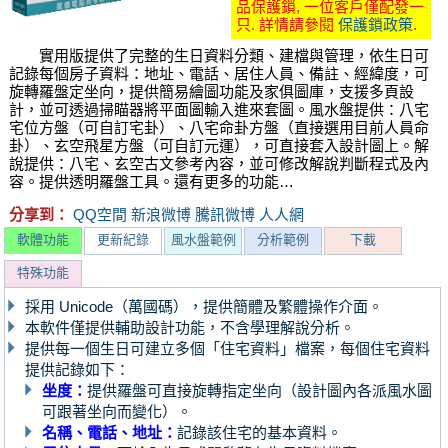
品保護鎖, 一位客戶僅配發一
只. 詳情請參閱
保護鎖政策
.
實用版提供了完整的生日資料分類、建檔與管理，依生日可
記錄每個房子資料：地址、電話、居住人員、備註、經緯度，可
旋轉羅盤定坐向，提供簡易繪圖功能及家俱圖庫，支援多頁設
計，並可透過掃瞄器將平面圖輸入進來套圖。風水盤提供：八宅
宅位方盤（可自訂宅卦）、八宅命卦方盤（直接選用目前人員命
卦）、玄空飛星方盤（可自訂元運），可直接套入設計圖上。解
說提供：八宅、玄空古文參考內容，並可修改解說判斷程式及內
容。提供透明羅盤工具。還有更多的功能…
分享到：
QQ空間
新浪微博
騰訊微博
人人網
軟體功能
更新紀錄
風水盤範例
分析範例
下載
特殊功能
採用 Unicode（萬國碼），提供簡體及繁體操作介面。
本軟件僅提供輔助設計功能，不含學理解說分析。
提供每一個生日可建立多個「住宅資料」檔案，每個住宅資料
提供記錄如下：
坐度：
提供羅盤可直接旋轉指定坐向（設計圖內各派風水圖
可跟著坐向而變化）。
名稱、電話、地址：
記錄該住宅的基本資料。