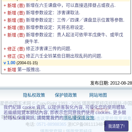
新增在六壬课盘中，可以直接选择昼占或夜占.
+ 新增 (普)
新增参数设定：涉害课取法.
+ 新增 (普)
新增参数设定：三传／四课／课盘显示位置等参数.
+ 新增 (普)
新增参数设定：天将名称设定.
+ 新增 (普)
新增参数设定：贵人起法可依甲羊戊庚牛、或甲戊
+ 新增 (普)
庚牛羊.
修正涉害课三传的问题.
+ 修正 (普)
修正六壬全铃某些日期出现乱码的问题.
+ 修正 (实)
v 1.00
(2004-01-15)
第一版推出.
+ 新增
发布日期: 2012-08-28
隐私权政策
保护锁政策
网站地图
星侨中国五术网 © CopyRight 1993 - 2026 堪舆堂罗经店经销站-中国
我們紀錄 cookie 資訊, 以提供客製化內容, 可優化您的使用體驗,
服务信箱:
1001@kanyutang.com
|
台湾主站
若繼續閱覽本網站內容, 即表示您同意我們使用 cookies. 更多關
客服QQ:
旺旺客服：
於隱私保護資訊, 請閱覽我們的
隱私權保護政策
.
电话:
0571-88988365
浙ICP备08111348号
我清楚了!
堪舆堂官网
|
堪舆堂罗经店