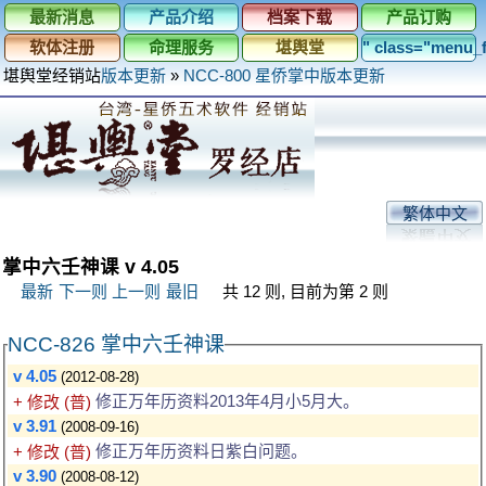
最新消息
产品介绍
档案下载
产品订购
软体注册
命理服务
堪舆堂
" class="menu
堪舆堂经销站
版本更新
»
NCC-800 星侨掌中版本更新
繁体中文
掌中六壬神课 v 4.05
最新
下一则
上一则
最旧
共 12 则, 目前为第 2 则
NCC-826 掌中六壬神课
v 4.05
(2012-08-28)
修正万年历资料2013年4月小5月大。
+ 修改 (普)
v 3.91
(2008-09-16)
修正万年历资料日紫白问题。
+ 修改 (普)
v 3.90
(2008-08-12)