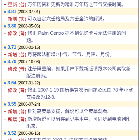
万年历资料更新为精准万年历之节气交接时间。
+ 更新 (普)
v 3.81
(2008-07-01)
可以自定六壬格局及六壬全钤的解说。
+ 新增 (实)
v 3.80
(2008-05-06)
修正 Palm Centro 抓不到记忆卡号无法注册的问
+ 修改 (普)
题。
v 3.71
(2008-01-15)
月将起法新增: 中气、节气、月建、月份。
+ 新增 (普)
v 3.70
(2007-10-08)
注册码重编，如果用户下载新版请跟本公司索取新
+ 修改 (普)
版注册码。
v 3.64
(2007-01-22)
修正 2007-1-19 国历换算农历问题及民国 78 年小寒
+ 修改 (普)
交换改为12-9.
v 3.55
(2006-07-24)
针对高荧幕支援，解说可以全荧幕观看.
+ 新增 (普)
新增解说可以另存到记事本中，可同步到电脑列印
+ 新增 (普)
出来.
v 3.52
(2006-06-16)