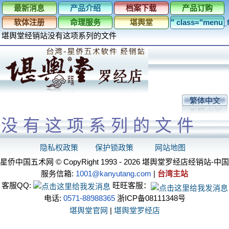
最新消息
产品介绍
档案下载
产品订购
软体注册
命理服务
堪舆堂
" class="menu
堪舆堂经销站
没有这项系列的文件
繁体中文
没有这项系列的文件
隐私权政策
保护锁政策
网站地图
星侨中国五术网 © CopyRight 1993 - 2026 堪舆堂罗经店经销站-中国
服务信箱:
1001@kanyutang.com
|
台湾主站
客服QQ:
旺旺客服：
电话:
0571-88988365
浙ICP备08111348号
堪舆堂官网
|
堪舆堂罗经店