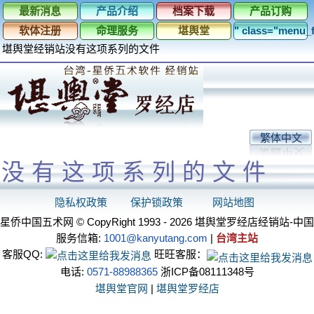
最新消息
产品介绍
档案下载
产品订购
软体注册
命理服务
堪舆堂
" class="menu
堪舆堂经销站
没有这项系列的文件
繁体中文
没有这项系列的文件
隐私权政策
保护锁政策
网站地图
星侨中国五术网 © CopyRight 1993 - 2026 堪舆堂罗经店经销站-中国
服务信箱:
1001@kanyutang.com
|
台湾主站
客服QQ:
旺旺客服：
电话:
0571-88988365
浙ICP备08111348号
堪舆堂官网
|
堪舆堂罗经店