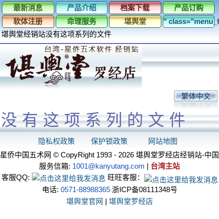
最新消息
产品介绍
档案下载
产品订购
软体注册
命理服务
堪舆堂
" class="menu
堪舆堂经销站
没有这项系列的文件
繁体中文
没有这项系列的文件
隐私权政策
保护锁政策
网站地图
星侨中国五术网 © CopyRight 1993 - 2026 堪舆堂罗经店经销站-中国
服务信箱:
1001@kanyutang.com
|
台湾主站
客服QQ:
旺旺客服：
电话:
0571-88988365
浙ICP备08111348号
堪舆堂官网
|
堪舆堂罗经店