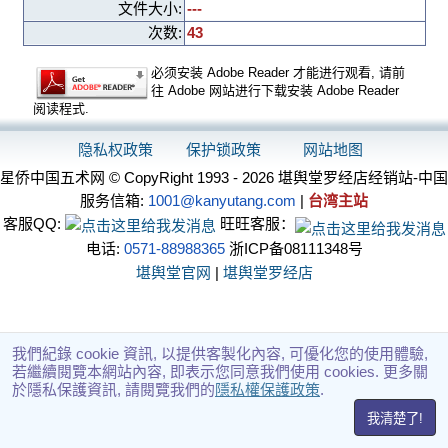
文件大小:
---
次数:
43
必须安装 Adobe Reader 才能进行观看, 请前
往 Adobe 网站进行下载安装 Adobe Reader
阅读程式.
隐私权政策
保护锁政策
网站地图
星侨中国五术网 © CopyRight 1993 - 2026 堪舆堂罗经店经销站-中国
服务信箱:
1001@kanyutang.com
|
台湾主站
客服QQ:
旺旺客服：
电话:
0571-88988365
浙ICP备08111348号
堪舆堂官网
|
堪舆堂罗经店
我們紀錄 cookie 資訊, 以提供客製化內容, 可優化您的使用體驗,
若繼續閱覽本網站內容, 即表示您同意我們使用 cookies. 更多關
於隱私保護資訊, 請閱覽我們的
隱私權保護政策
.
我清楚了!